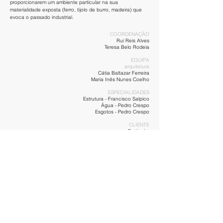
proporcionarem um ambiente particular na sua
materialidade exposta (ferro, tijolo de burro, madeira) que
evoca o passado industrial.
COORDENAÇÃO
Rui Reis Alves
Teresa Belo Rodeia
EQUIPA
arquitetura
Cátia Baltazar Ferreira
Maria Inês Nunes Coelho
ESPECIALIDADES
Estrutura - Francisco Salpico
Água - Pedro Crespo
Esgotos - Pedro Crespo
CLIENTE
Particular
CONSTRUTORA
1º fase – estrutura e alvenarias – Marcelino
& Rodrigues, lda
2º fase – administração directa
FOTOGRAFIA
Rui Cavaleiro
- menos