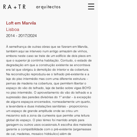
RA+TR
arquitectos
Loft em Marvila
Lisboa
2014 - 2017
/2024
À semelhança de outras obras que se fizeram em Marvila,
também aqui se interveio num antigo armazém de vinhos,
embora neste caso se trate de um edifício de dois pisos em
que o superior já continha habitação. Contudo, o estado de
degradação em que a construção existente se encontrava
era tal que obrigou à demolição do interior e da cobertura.
Na reconstrução reproduziu-se o telhado pré-existente e a
laje do piso intermédio mas com uma diferente estrutura –
pernas de madeira na cobertura, que permitem libertar o
espaço do vão do telhado, laje de betão sobre vigas BOYD
no piso intermédio. O aproveitamento do vão do telhado e a
supressão das paredes divisórias do 1º andar – à excepção
de alguns espaços encerrados, nomeadamente um quarto,
a lavandaria e duas instalações sanitárias – proporcionou
um espaço de grande amplitude onde se criou um
mezanino sob a zona da cumeeira que permite uma leitura
global do espaço. O piso térreo foi mantido amplo para
garagem ou outros usos ocasionais.A escolha dos materiais
garante a compatibilidade com o pré-existente (argamassas
de cal, madeiras, mosaico hidráulico) além de